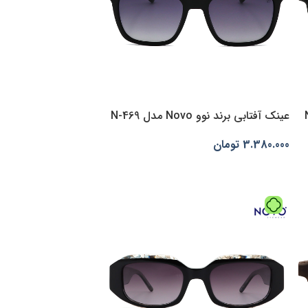
عینک آفتابی برند نوو Novo مدل N-469
3.380.000
تومان
انتخاب گزینه‌ها