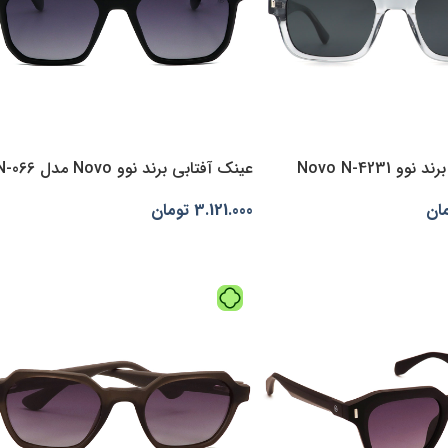
 Novo N-4231
عینک آفتابی برند نوو Novo مدل N-066
ان
3.121.000
تومان
بد خرید
انتخاب گزینه‌ها