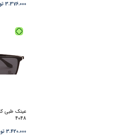
3.376.000
تو
افزودن به س
4048
3.420.000
تو