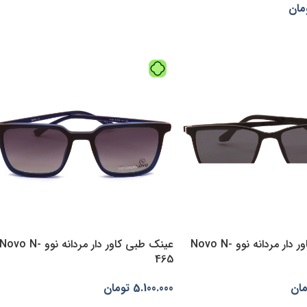
مان
انتخاب گزینه‌ها
بد خرید
عینک طبی کاور دار مردانه نوو Novo N-
عینک طبی کاور دار مردانه نوو Novo N-
465
مان
5.100.000
تومان