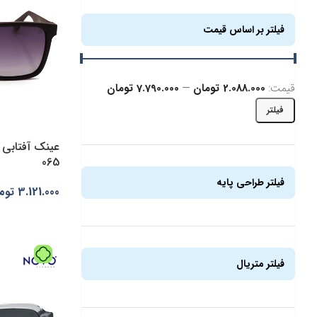
فیلتر بر اساس قیمت
قیمت:
2.088.000 تومان
—
7.790.000 تومان
فیلتر
065
فیلتر طراحی پایه
3.121.000
توم
(1)
تمام فریم
انتخاب گزینه
فیلتر متریال
(1)
کائوچو {استات acetate}