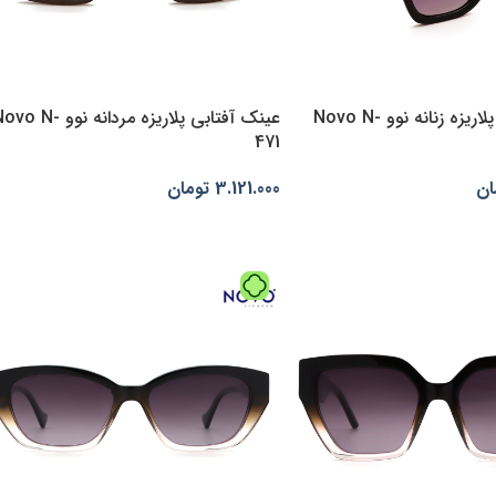
عینک آفتابی پلاریزه زنانه نوو Novo N-
عینک آفتابی پلاریزه مردانه نوو o N
471
ان
3.121.000
تومان
‌ها
انتخاب گزینه‌ها