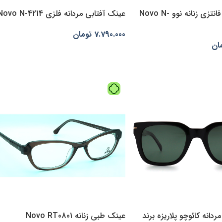
عینک آفتابی فانتزی زنانه نوو Novo N-
عینک آفتابی مردانه فلزی Novo N-4214
7.790.000
تومان
ان
افزودن به سبد خرید
‌ها
دانه کائوچو پلاریزه برند
عینک طبی زنانه Novo RT0801