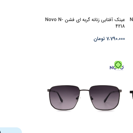
ند نوو Novo
عینک آفتابی زنانه گربه ای فشن Novo N-
4218
7.790.000
تومان
انتخاب گزینه‌ها
۸