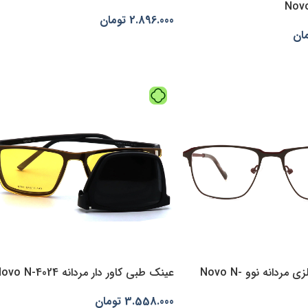
2.896.000
تومان
ان
انتخاب گزینه‌ها
بد خرید
عینک طبی فلزی مردانه نوو Novo N-
عینک طبی کاور دار مردانه Novo N-4024
3.558.000
تومان