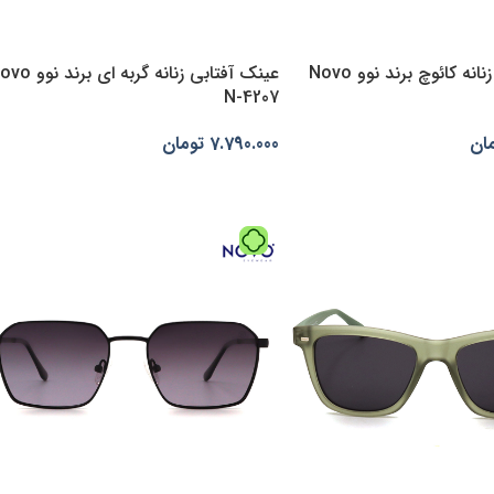
عینک آفتابی زنانه کائوچ برند نوو Novo
عینک آفتابی زنانه گربه ای بر
N-4207
ان
7.790.000
تومان
بد خرید
افزودن به سبد خرید