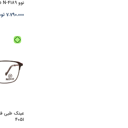
(4)
یخیC22
نوو Novo N-4189
7.790.000
توم
افزودن به س
4051