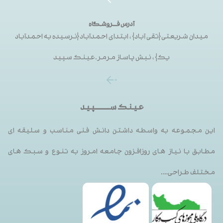
آدرس فــروشگاه
میدان شریعتی{تقی آباد}، ابتدای احمدآباد{نرسیده به احمدآباد
یک}، نبش پاساز مرمر.عینک سپید
عینک ســـــــــپید
این مجموعه به واسطه داشتن دانش فنی مناسب و سلیقه ای
مطابق با نیاز های روزافزون جامعه امروز به تنوع و سبک های
مختلف طراحی….