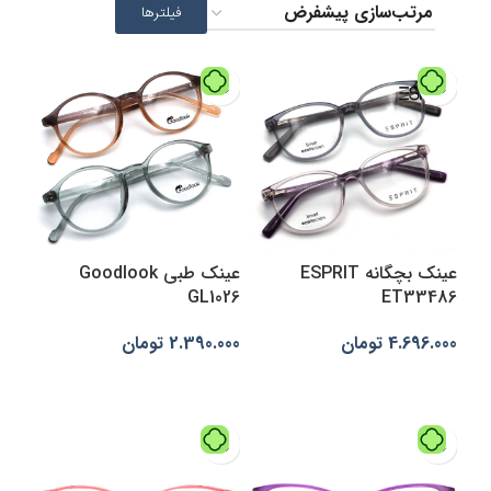
فیلترها
عینک بچگانه ESPRIT
عینک طبی Goodlook
GL1026
ET33486
4.696.000
تومان
2.390.000
تومان
انتخاب گزینه‌ها
انتخاب گزینه‌ها