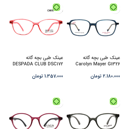
عینک طبی بچه گانه
عینک طبی بچه گانه
DESPADA CLUB DSC172
Carolyn Mayer G1326
1.357.000
تومان
2.180.000
تومان
انتخاب گزینه‌ها
افزودن به سبد خرید