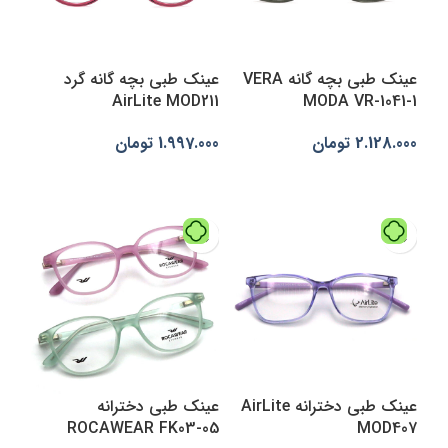
عینک طبی بچه گانه VERA
عینک طبی بچه گانه گرد
AirLite MOD211
MODA VR-1041-1
2.128.000
تومان
1.997.000
تومان
انتخاب گزینه‌ها
افزودن به سبد خرید
عینک طبی دخترانه AirLite
عینک طبی دخترانه
ROCAWEAR FK03-05
MOD407