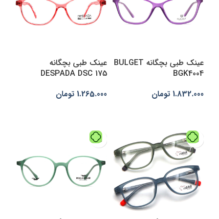
عینک طبی بچگانه
عینک طبی بچگانه BULGET
DESPADA DSC 175
BGK4004
1.265.000
تومان
1.832.000
تومان
افزودن به سبد خرید
انتخاب گزینه‌ها