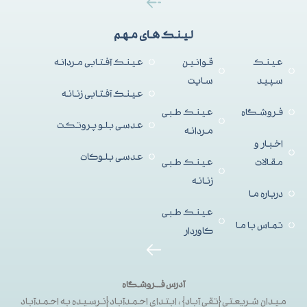
لینک های مهم
عینک
قوانین
عینک آفتابی مردانه
سپید
سایت
عینک آفتابی زنانه
فروشگاه
عینک طبی
عدسی بلو پروتکت
مردانه
اخبار و
عدسی بلوکات
مقالات
عینک طبی
زنانه
درباره ما
عینک طبی
تماس با ما
کاوردار
آدرس فــروشگاه
میدان شریعتی{تقی آباد}، ابتدای احمدآباد{نرسیده به احمدآباد