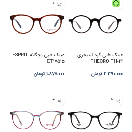
تمام شد
ه
عینک طبی گرد تینیجری
عینک طبی بچگانه ESPRIT
ET17515
THEORO TH-14
2.390.000
تومان
1.877.000
تومان
افزودن به سبد خرید
اطلاعات بیشتر
تمام شد
تمام شد
ه
ه