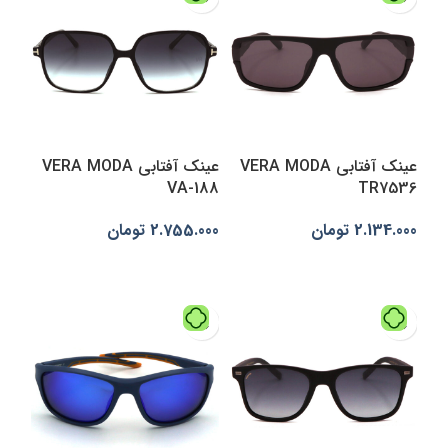
عینک آفتابی VERA MODA
عینک آفتابی VERA MODA
VA-188
TR7536
2.134.000
تومان
2.755.000
تومان
انتخاب گزینه‌ها
افزودن به سبد خرید