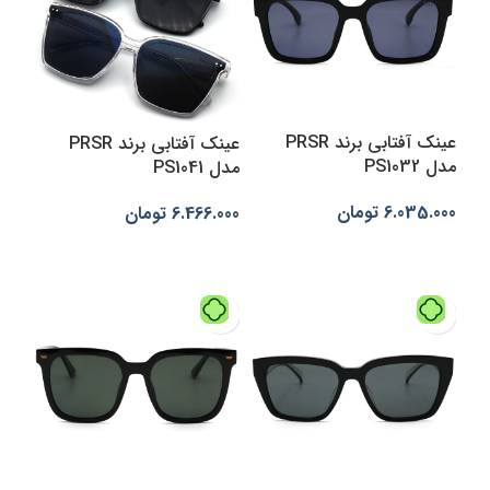
عینک آفتابی برند PRSR
عینک آفتابی برند PRSR
مدل PS1032
مدل PS1041
6.035.000
تومان
6.466.000
تومان
افزودن به سبد خرید
انتخاب گزینه‌ها