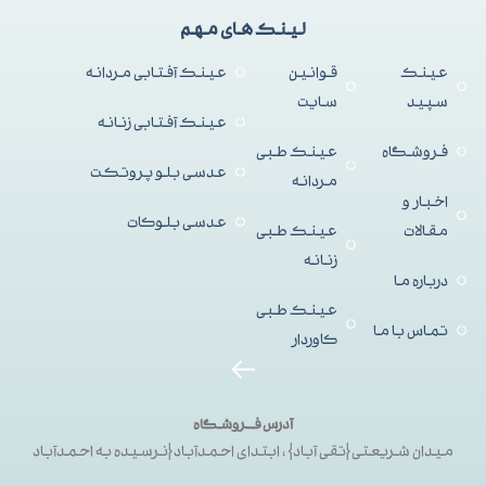
لینک های مهم
عینک
قوانین
عینک آفتابی مردانه
سپید
سایت
عینک آفتابی زنانه
فروشگاه
عینک طبی
عدسی بلو پروتکت
مردانه
اخبار و
عدسی بلوکات
مقالات
عینک طبی
زنانه
درباره ما
عینک طبی
تماس با ما
کاوردار
آدرس فــروشگاه
میدان شریعتی{تقی آباد}، ابتدای احمدآباد{نرسیده به احمدآباد