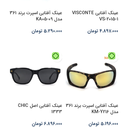
عینک آفتابی VISCONTE
عینک آفتابی اسپرت برند 361
VS-2015-1
مدل KA05-09
4.897.000
تومان
5.290.000
تومان
انتخاب گزینه‌ها
افزودن به سبد خرید
عینک آفتابی اسپرت برند 361
عینک آفتابی اصل CHIC
مدل KM-Y216
1333
5.196.000
تومان
6.896.000
تومان