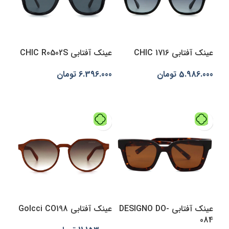
عینک آفتابی CHIC 1716
عینک آفتابی CHIC R0502S
5.986.000
تومان
6.396.000
تومان
افزودن به سبد خرید
افزودن به سبد خرید
عینک آفتابی DESIGNO DO-
عینک آفتابی Golcci CO198
084