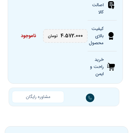
اصالت
عدسی
کالا
مقاومت
در برابر
بله
کیفیت
خش
4.572.000
ناموجود
بالای
تومان
محصول
سایز پل
00 میلی‌متر
بینی
خرید
راحت و
کالیبر
141 میلی‌متر
عدسی
ایمن
طول
131 میلی‌متر
دسته
مشاوره رایگان
ضد
بله
لغزش
برند
361 درجه