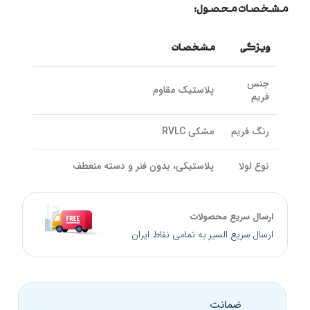
مشخصات محصول:
ویژگی
مشخصات
جنس
پلاستیک مقاوم
فریم
رنگ فریم
مشکی RVLC
نوع لولا
پلاستیکی، بدون فنر و دسته منعطف
رنگ
دودی فتوکرومیک
عدسی
ارسال سریع محصولات
ارسال سریع السیر به تمامی نقاط ایران
جنس
پلی‌کربنات
عدسی
نوع
ضمانت
پوشش
UV 400، ساخته شده با تکنولوژی پریزم