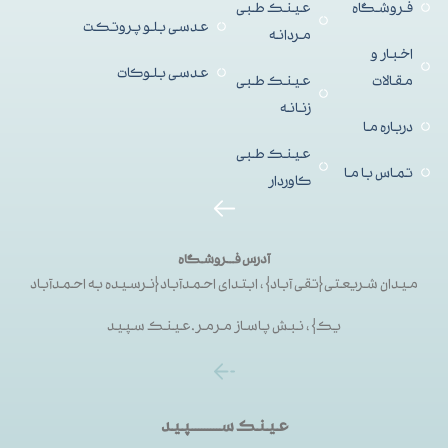
فروشگاه
عینک طبی
عدسی بلو پروتکت
مردانه
اخبار و
عدسی بلوکات
مقالات
عینک طبی
زنانه
درباره ما
عینک طبی
تماس با ما
کاوردار
آدرس فــروشگاه
میدان شریعتی{تقی آباد}، ابتدای احمدآباد{نرسیده به احمدآباد
یک}، نبش پاساز مرمر.عینک سپید
عینک ســـــــــپید