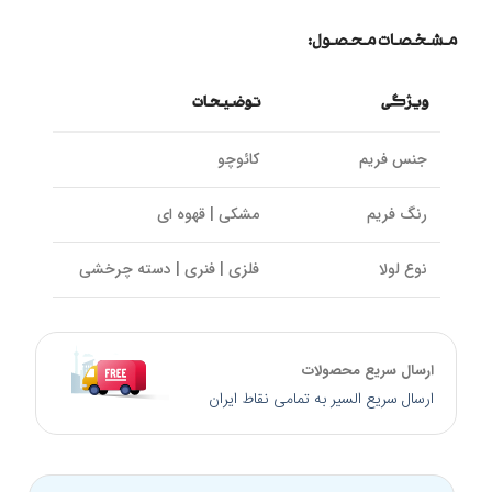
مشخصات محصول:
ویژگی
توضیحات
جنس فریم
کائوچو
رنگ فریم
مشکی | قهوه ای
نوع لولا
فلزی | فنری | دسته چرخشی
سایز پل بینی
15 میلی‌متر
ارسال سریع محصولات
سایز دسته
140 میلی‌متر
ارسال سریع السیر به تمامی نقاط ایران
کالیبر عدسی
53 میلی‌متر
برند
Ana Hickmann آنا هیکمن