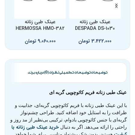
عینک طبی زنانه
عینک طبی زنانه
ع
357
HERMOSSA HMO-382
DESPADA DS-1030
3.422.000
تومان
9.060.000
تومان
0
توضیحات
توضیحات تکمیلی
نظرات (0)
درباره برند
عینک طبی زنانه فریم کائوچویی گربه ای
با این عینک طبی زنانه با فریم کائوچویی گربه‌ای، جذابیت و
ظرافت را به استایل خود اضافه کنید. طراحی چشم‌نواز
گربه‌ای با جنس کائوچویی بادوام، ترکیبی بی‌نظیر از مد روز و
خرید عینک طبی زنانه با
راحتی را ارائه می‌دهد. اگر به دنبال
کیفیت
هستید، بدون شک پیشنهاد مناسبی برای شما خواهد