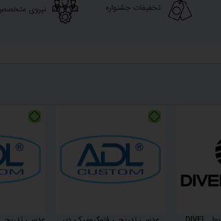
تخفیفات جشنواره
نیروی متخصص
عدسی بلوکنترل دیوِل DIVEL
عدسی تدریجی فتوکرومیک دیر
عدسی تدریجی 