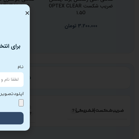
ضریب شکست OPTEX CLEAR
ATURAL 1.56
1.5O
5.500.000
تو
3.200.000
تومان
6.100.000
ت
برای انتخ
نام
توضیحات تکم
آپلود تصویر
غیر فشرده
ضریب شکست {فشردِگی}