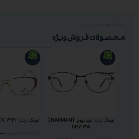
تخفیفات ویژه عینک سپید
محصولات فروش ویژه
-19%
-17%
عینک زنانه تیتانیوم CHARMANT
عینک زنانه RODENSTOCK 7242
CH12145
000
7.986.000
تومان