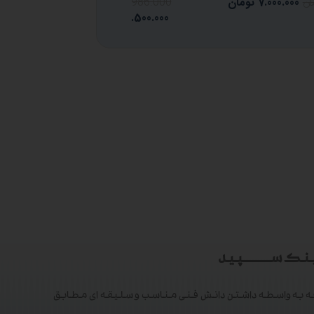
7.000.000
تومان
11.986.000
تومان
ان
986.000
9.500.000
تومان
ک ســـــــــپید
 به واسطه داشتن دانش فنی مناسب و سلیقه ای مطابق