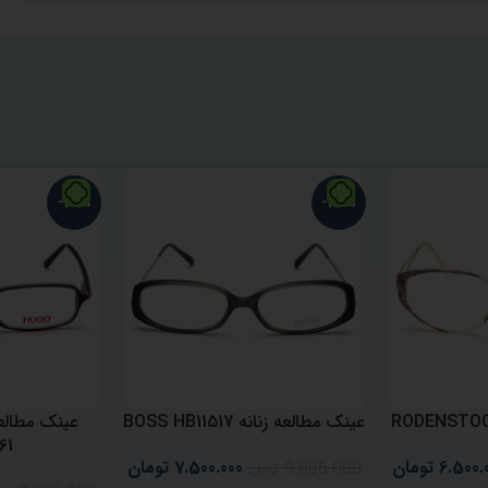
-29%
-24%
عینک مطالعه زنانه BOSS HB11517
61
6.500.
تومان
7.500.000
تومان
9.886.000
تومان