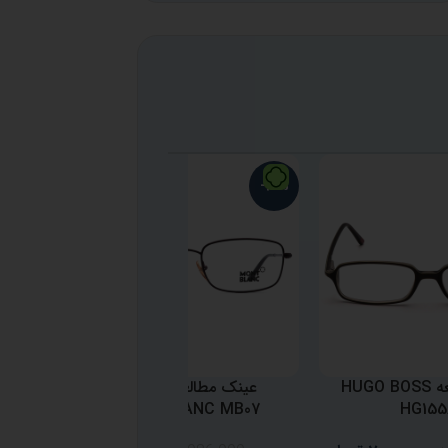
-39%
-21%
عینک مطالعه HUGO BOSS
عینک مطالعه تیتانیوم
MONTBLANC MB07
HG155