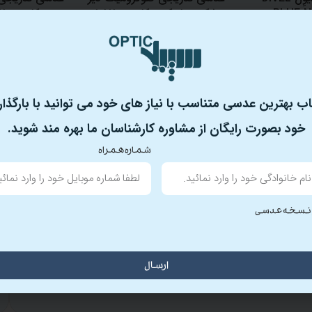
BLUE N
شکن هایوکس کاستوم 1.57
E PHOTO
CUSTOM PROGRESSIVE
مان
–
PHOTO HIVEX
800.000
ومان
17.600.000
تومان
–
00.000
33.600.000
تومان
اب بهترین عدسی متناسب با نیاز های خود می توانید با بارگذ
خود بصورت رایگان از مشاوره کارشناسان ما بهره مند شوید.
شماره همراه
یلی
نظرات (0)
 نسخه عدسی
ارسال