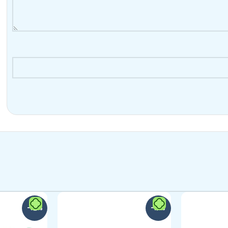
-15%
-12%