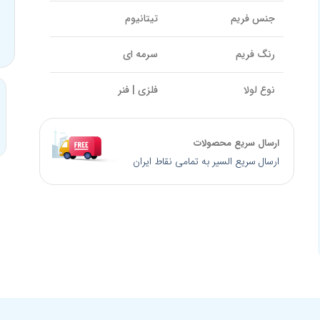
جنس فریم
تیتانیوم
رنگ فریم
سرمه ای
نوع لولا
فلزی | فنر
سایز پل بینی
17 میلیمتر
ارسال سریع محصولات
کالیبر عدسی
55 میلیمتر
ارسال سریع السیر به تمامی نقاط ایران
طول دسته
140 میلیمتر
برند
CHARMANT
کد محصول
CH12327
کشور سازنده
ژاپن