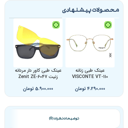
محصولات پیشنهادی
عینک طبی زنانه
عینک طبی کاور دار مردانه
عینک 
VISCONTE VT-110
زنیت Zenit ZE-6047
زنیت -6075
4.290.000
تومان
5.900.000
تومان
0
توضیحات
نظرات (0)