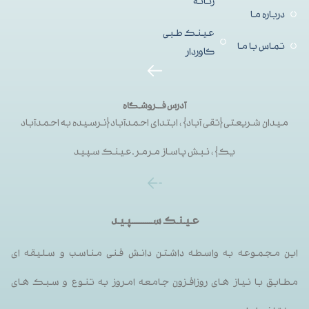
زنانه
درباره ما
عینک طبی
تماس با ما
کاوردار
آدرس فــروشگاه
میدان شریعتی{تقی آباد}، ابتدای احمدآباد{نرسیده به احمدآباد
یک}، نبش پاساز مرمر.عینک سپید
عینک ســـــــــپید
این مجموعه به واسطه داشتن دانش فنی مناسب و سلیقه ای
مطابق با نیاز های روزافزون جامعه امروز به تنوع و سبک های