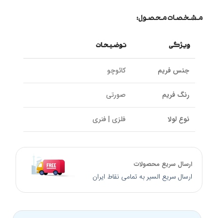
مشخصات محصول:
ویژگی
توضیحات
جنس فریم
کائوچو
رنگ فریم
صورتی
نوع لولا
فلزی | فنری
کاورها
صورتی سایه روشن
ارسال سریع محصولات
نوع کاور
UV 400 و پلاریزه
ارسال سریع السیر به تمامی نقاط ایران
سایز پل بینی
19 میلیمتر
کالیبر عدسی
51 میلیمتر