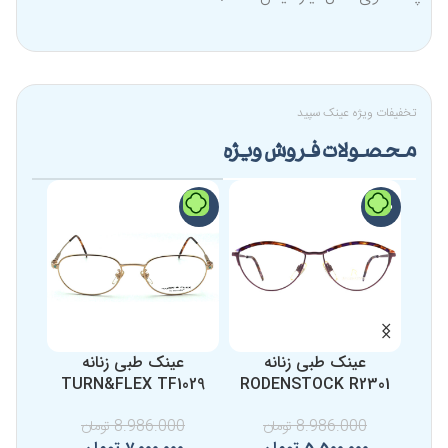
تخفیفات ویژه عینک سپید
محصولات فروش ویژه
-12%
-22%
-39%
عینک طبی زنانه
عینک طبی زنانه
2
TURN&FLEX TF1029
RODENSTOCK R2301
8.986.000
تومان
8.986.000
تومان
0