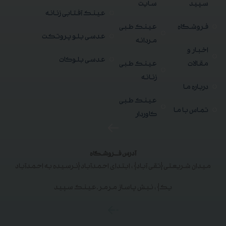
سپید
سایت
عینک آفتابی زنانه
فروشگاه
عینک طبی
عدسی بلو پروتکت
مردانه
اخبار و
عدسی بلوکات
مقالات
عینک طبی
زنانه
درباره ما
عینک طبی
تماس با ما
کاوردار
آدرس فــروشگاه
میدان شریعتی{تقی آباد}، ابتدای احمدآباد{نرسیده به احمدآباد
یک}، نبش پاساز مرمر.عینک سپید