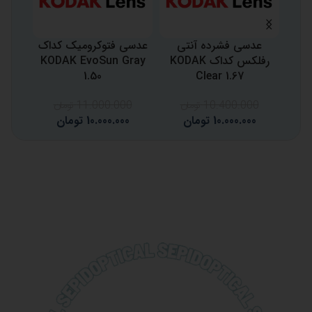
عدسی فشرده آنتی
عدسی فتوکرومیک کداک
عد
رفلکس کداک KODAK
KODAK EvoSun Gray
1.50
Clear 1.67
10.400.000
تومان
11.000.000
تومان
0
10.000.000
تومان
10.000.000
تومان
0