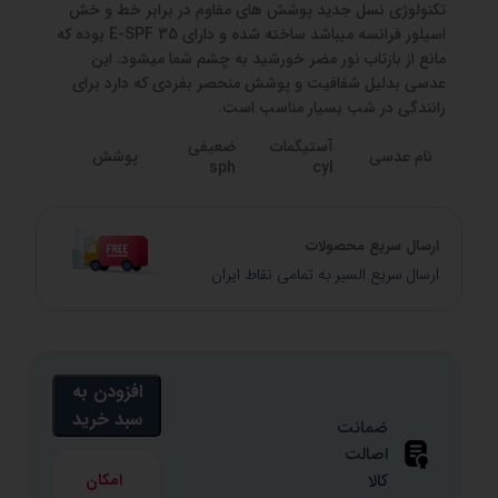
تکنولوژی نسل جدید پوشش های مقاوم در برابر خط و خش
اسیلور فرانسه میباشد ساخته شده و دارای E-SPF 35 بوده که
مانع از بازتاب نور مضر خورشید به چشم شما میشود. این
عدسی بدلیل شفافیت و پوشش منحصر بفردی که دارد برای
رانندگی در شب بسیار مناسب است.
آستیگمات
ضعیفی
نام عدسی
پوشش
sph
cyl
UV400 &
Crizal
7-<2-
2-
E-SPF 35
1.67
ارسال سریع محصولات
ارسال سریع السیر به تمامی نقاط ایران
UV400 &
Crizal
6+>2.25+
0.00
E-SPF 35
1.67
افزودن به
سبد خرید
ضمانت
اصالت
کالا
امکان