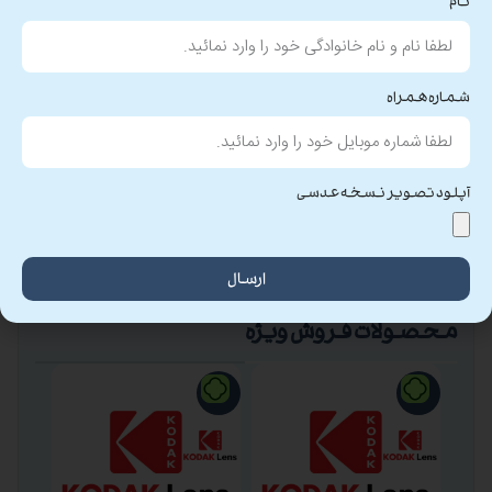
نام
توضیحات تکمیلی
نظرات (0)
شماره همراه
فشرده
ضریب شکست {فشردِگی}
آپلود تصویر نسخه عدسی
ارسال
تخفیفات ویژه عینک سپید
محصولات فروش ویژه
-9%
-9%
-4%