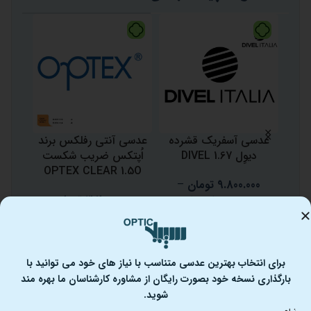
-9%
عدسی آسفریک قشرده
عدسی آنتی رفلکس برند
عدسی 
دیوِل DIVEL 1.67
اُپتکس ضریب شکست
.60
OPTEX CLEAR 1.5O
9.800.000
تومان
–
0
3.200.000
تومان
00
10.400.000
تومان
برای انتخاب بهترین عدسی متناسب با نیاز های خود می توانید با
بارگذاری نسخه خود بصورت رایگان از مشاوره کارشناسان ما بهره مند
شوید.