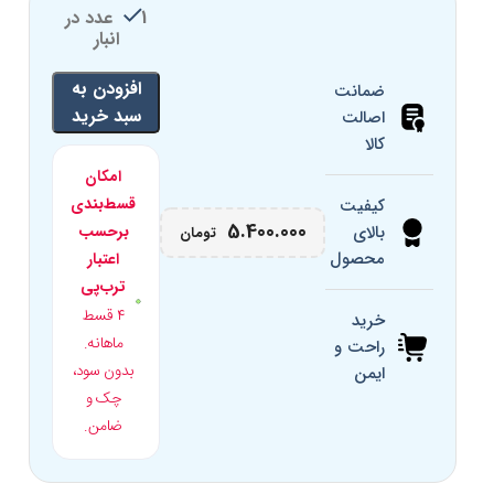
1 عدد در
انبار
سایز پل بینی
21 میلیمتر
افزودن به
ضمانت
کالیبر عدسی
51 میلیمتر
سبد خرید
اصالت
کالا
طول دسته
145 میلیمتر
امکان
قسط‌بندی
کیفیت
برند
Deeplook
5.400.000
بالای
برحسب
تومان
محصول
اعتبار
کد محصول
G5915
ترب‌پی
۴ قسط
خرید
کشور سازنده
چین
ماهانه.
راحت و
بدون سود،
ایمن
شکل هندسی
ویفرر
چک و
ضامن.
کار اداری، مطالعه، استفاده روزمره,
کاربرد
رانندگی