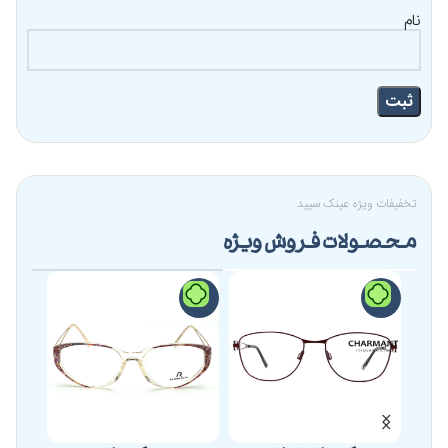
نام
تخفیفات ویژه عینک سپید
محصولات فروش ویژه
-24%
-19%
-17%