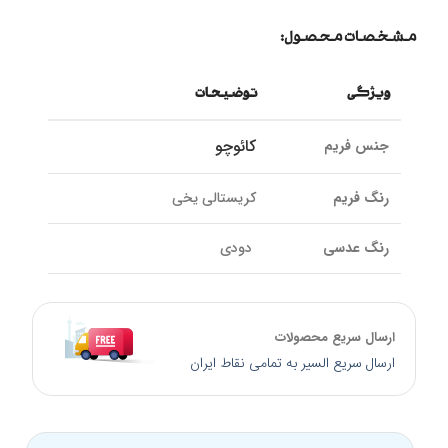
مشخصات محصول:
ویژگی
توضیحات
کائوچو
جنس فریم
رنگ فریم
کریستالی یخی
رنگ عدسی
دودی
نوع لولا
فلزی | فنری
ارسال سریع محصولات
جنس عدسی
طلق پلاستیک
ارسال سریع السیر به تمامی نقاط ایران
پوشش عدسی
UV400، پلاریزه و ضد خش
فیلتر کتگوری
Cat 3