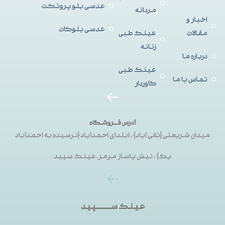
عدسی بلو پروتکت
مردانه
اخبار و
عدسی بلوکات
مقالات
عینک طبی
زنانه
درباره ما
عینک طبی
تماس با ما
کاوردار
آدرس فــروشگاه
میدان شریعتی{تقی آباد}، ابتدای احمدآباد{نرسیده به احمدآباد
یک}، نبش پاساز مرمر.عینک سپید
عینک ســـــــــپید