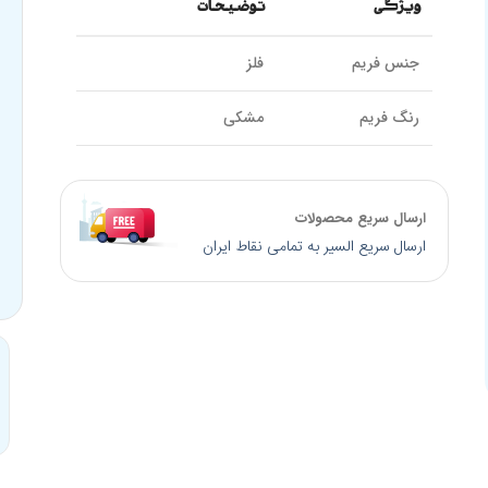
ویژگی
توضیحات
جنس فریم
فلز
رنگ فریم
مشکی
نوع لولا
قلزی | فنری
ارسال سریع محصولات
سایز پل بینی
17 میلیمتر
ارسال سریع السیر به تمامی نقاط ایران
سایز دسته
135 میلیمتر
کالیبر عدسی
52 میلیمتر
DESPADA CLUB دسپادا
برند
کلاب
مدل
DSC-5080