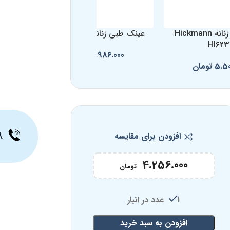
عینک طبی زنانه Hickmann
عینک طبی زنانه OKER 5280
HI623
4.986.000
تومان
5.5
تومان
۸
افزودن برای مقایسه
4.256.000
تومان
1 عدد در انبار
افزودن به سبد خرید