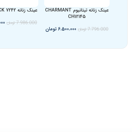
عینک زنانه تیتانیوم CHARMANT
عینک زنانه RODENSTOCK 7242
CH12145
000
7.986.000
تومان
6.500.000
تومان
7.796.000
تومان