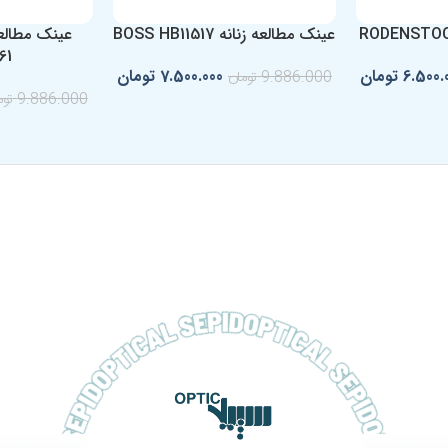
عینک مطالعه زنانه BOSS HB11517
61
6.500.
تومان
7.500.000
تومان
9.886.000
تومان
9.886.000
توم