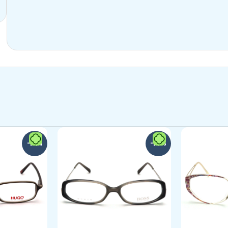
-29%
-24%