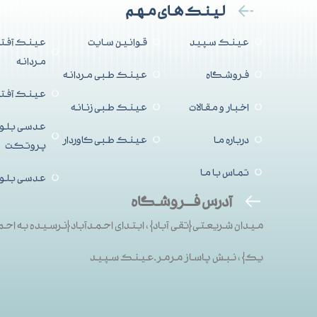
لینک های مهم
عینک سپید
قوانین سایت
عینک آفتا
مردانه
فروشگاه
عینک طبی مردانه
عینک آفتاب
اخبار و مقالات
عینک طبی زنانه
عدسی بلو
درباره ما
عینک طبی کاوردار
پروتکت
تماس با ما
عدسی بلو
آدرس فــروشگاه
میدان شریعتی{تقی آباد}، ابتدای احمدآباد{نرسیده به احم
یک}، نبش پاساز مرمر.عینک سپید