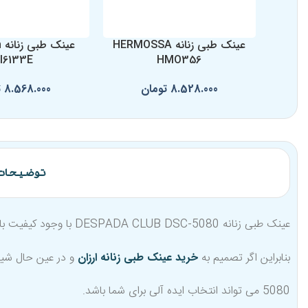
عینک طبی زنانه HERMOSSA
ع
I6133E
HMO356
8.528.000
تومان
8.568.000
ت
توضیحات
عینک طبی زنانه  DSC-5080
بنابراین اگر تصمیم به
خرید عینک طبی زنانه ارزان
5080 می تواند انتخاب ایده آلی برای شما باشد.