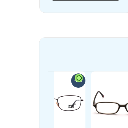
-39%
-21%