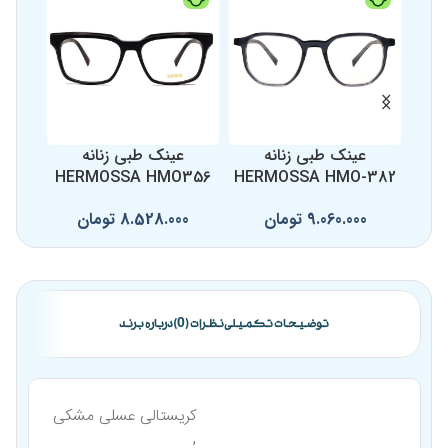
عینک طبی زنانه
عینک طبی زنانه
ع
357
HERMOSSA HMO356
HERMOSSA HMO-382
9.060.000
تومان
8.528.000
تومان
0
توضیحات تکمیلی
نظرات (0)
درباره برند
کریستالی عسلی مشکی
,