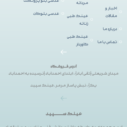
عدسی بلو پروتکت
مردانه
اخبار و
عدسی بلوکات
مقالات
عینک طبی
زنانه
درباره ما
عینک طبی
تماس با ما
کاوردار
آدرس فــروشگاه
میدان شریعتی{تقی آباد}، ابتدای احمدآباد{نرسیده به احمدآباد
یک}، نبش پاساز مرمر.عینک سپید
عینک ســـــــــپید
این مجموعه به واسطه داشتن دانش فنی مناسب و سلیقه ای