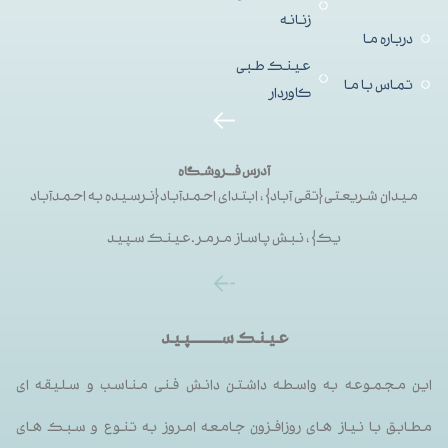
زنانه
درباره ما
عینک طبی
تماس با ما
کاوردار
آدرس فــروشگاه
میدان شریعتی{تقی آباد}، ابتدای احمدآباد{نرسیده به احمدآباد
یک}، نبش پاساز مرمر.عینک سپید
عینک ســـــــــپید
این مجموعه به واسطه داشتن دانش فنی مناسب و سلیقه ای
مطابق با نیاز های روزافزون جامعه امروز به تنوع و سبک های