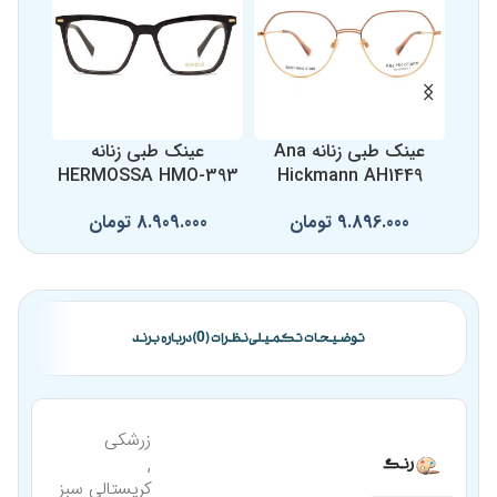
عینک طبی زنانه Ana
عینک طبی زنانه
ع
33E
HERMOSSA HMO-393
Hickmann AH1449
9.896.000
تومان
8.909.000
تومان
0
توضیحات تکمیلی
نظرات (0)
درباره برند
زرشکی
,
رنگ
کریستالی سبز