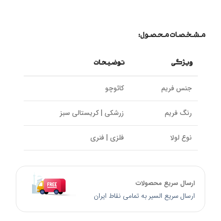
مشخصات محصول:
ویژگی
توضیحات
جنس فریم
کائوچو
رنگ فریم
زرشکی | کریستالی سبز
نوع لولا
فلزی | فنری
سایز پل بینی
18mm
ارسال سریع محصولات
سایز دسته
140mm
ارسال سریع السیر به تمامی نقاط ایران
کالیبر عدسی
51mm