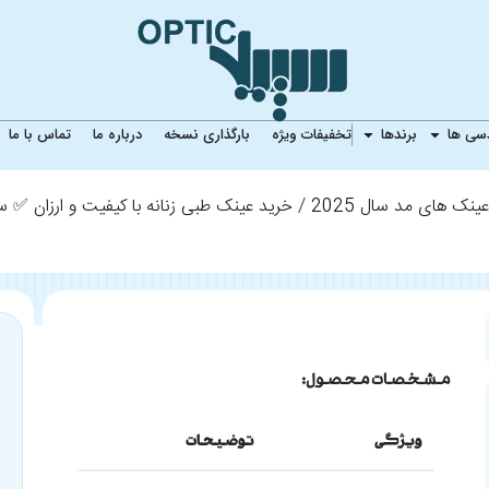
ی زنانه HERMOSSA HMO361
دسی ها
برندها
تخفیفات ویژه
بارگذاری نسخه
درباره ما
تماس با ما
ینک های مد سال 2025
خرید عینک طبی زنانه با کیفیت و ارزان ✅ 
مشخصات محصول:
ویژگی
توضیحات