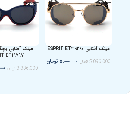
عینک آفتابی ESPRIT ET39290
عینک آفتابی بچگا
IT ET19797
5.000.000
تومان
5.896.000
تومان
000
3.386.000
تومان