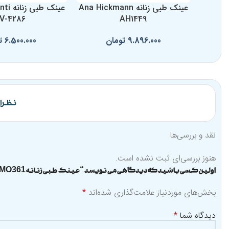
عینک طبی زنانه Ana Hickmann
عینک ط
V-4286
AH1449
9.896.000
تومان
6.500.000
ت
نظرات 
نقد و بررسی‌ها
هنوز بررسی‌ای ثبت نشده است.
اولین کسی باشید که دیدگاهی می نویسد “عینک طبی زنانه HERMOSSA HMO361”
بخش‌های موردنیاز علامت‌گذاری شده‌اند
*
دیدگاه شما
*