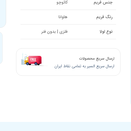
جنس فریم
کائوچو
رنگ فریم
هاوانا
نوع لولا
فلزی | بدون فنر
سایز پل بینی
17 میلیمتر
ارسال سریع محصولات
کالیبر عدسی
54 میلیمتر
ارسال سریع السیر به تمامی نقاط ایران
طول دسته
145 میلیمتر
برند
HERMOSSA هرموسا
کد محصول
HMO361
کشور سازنده
ایتالیا