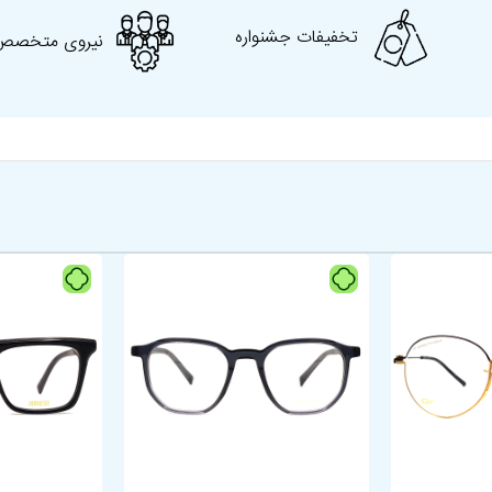
شکل هندسی
پروانه‌ای
تخفیفات جشنواره
نیروی متخصص
پکامپیوتر, رانندگی و
کاربرد
روزمره
مناسب برای فرم
گرد، بیضی، قلبی
صورت