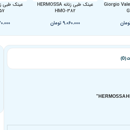
بی زنانه Giorgio Valenti
عینک طبی زنانه HERMOSSA
57
HMO-382
G
ومان
9.060.000
تومان
20.000
(0)