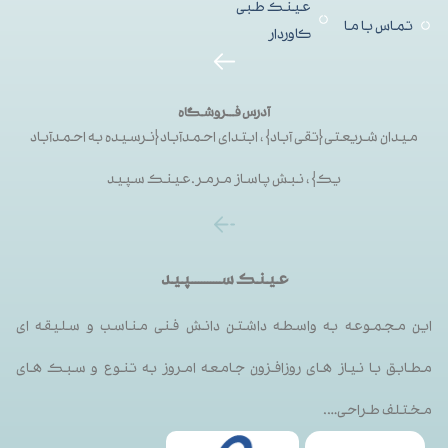
عینک طبی
تماس با ما
کاوردار
آدرس فــروشگاه
میدان شریعتی{تقی آباد}، ابتدای احمدآباد{نرسیده به احمدآباد
یک}، نبش پاساز مرمر.عینک سپید
عینک ســـــــــپید
این مجموعه به واسطه داشتن دانش فنی مناسب و سلیقه ای
مطابق با نیاز های روزافزون جامعه امروز به تنوع و سبک های
مختلف طراحی….