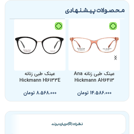
محصولات پیشنهادی
عینک طبی زنانه Ana
عینک طبی زنانه
ع
49
Hickmann HI6133E
Hickmann AH6413
14.586.000
تومان
8.568.000
تومان
0
نظرات (0)
درباره برند