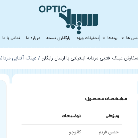
بی مردانه Jessica Alba 8764
دسی ها
برندها
تخفیفات ویژه
بارگذاری نسخه
درباره ما
تماس با ما
عینک آفتابی مردانه ssica Alba 8764
فارش عینک افتابی مردانه اینترنتی با ارسال رایگان
مشخصات محصول:
ویژگی
توضیحات
جنس فریم
کائوچو