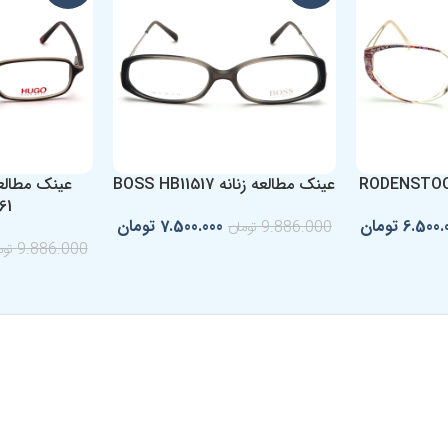
عینک مطالعه زنانه BOSS HB11517
61
6.500.
تومان
7.500.000
تومان
9.886.000
تومان
9.886.000
توم