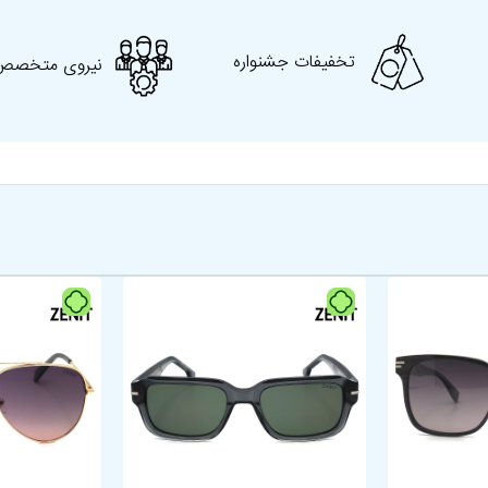
برند
Jessica Alba جسیکا آلبا
تخفیفات جشنواره
نیروی متخصص
کد محصول
8764
کشور سازنده
چین
شکل هندسی
مستطیل
رانندگی، پیاده‌روی، استفاده
کاربرد
روزمره، ورزش
مناسب برای فرم
گرد، بیضی، مربعی، مستطیلی
صورت