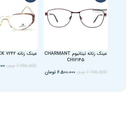
عینک زنانه تیتانیوم CHARMANT
عینک زنانه RODENSTOCK 7242
CH12145
000
7.986.000
تومان
6.500.000
تومان
7.796.000
تومان