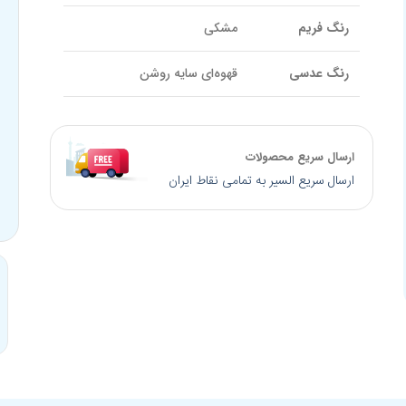
رنگ فریم
مشکی
رنگ عدسی
قهوه‌ای سایه روشن
نوع لولا
فلزی | بدون فنر
ارسال سریع محصولات
جنس عدسی
طلق پلاستیک
ارسال سریع السیر به تمامی نقاط ایران
پوشش عدسی
UV400 و ضد خش پلاریزه
فیلتر کتگوری
Cat 3
سایز پل بینی
19 میلیمتر
کالیبر عدسی
53 میلیمتر
طول دسته
145 میلیمتر