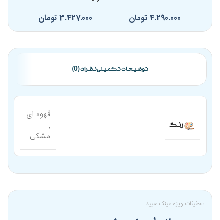
4.290.000
تومان
3.427.000
تومان
0
توضیحات تکمیلی
نظرات (0)
قهوه ای
,
رنگ
مشکی
تخفیفات ویژه عینک سپید