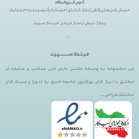
آدرس فــروشگاه
میدان شریعتی{تقی آباد}، ابتدای احمدآباد{نرسیده به احمدآباد
یک}، نبش پاساز مرمر.عینک سپید
عینک ســـــــــپید
این مجموعه به واسطه داشتن دانش فنی مناسب و سلیقه ای
مطابق با نیاز های روزافزون جامعه امروز به تنوع و سبک های
مختلف طراحی….