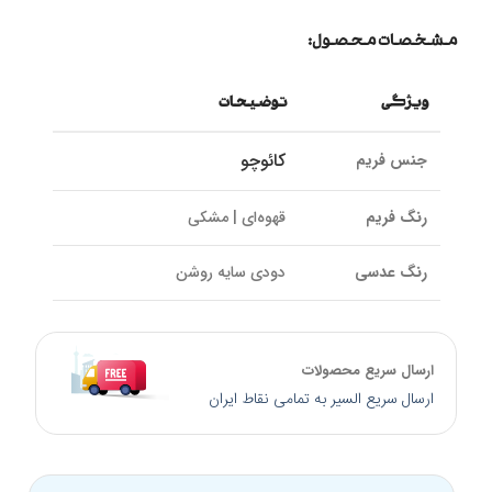
مشخصات محصول:
ویژگی
توضیحات
کائوچو
جنس فریم
رنگ فریم
قهوه‌ای | مشکی
رنگ عدسی
دودی سایه روشن
نوع لولا
فلزی | قنری
ارسال سریع محصولات
جنس عدسی
طلق پلاستیک
ارسال سریع السیر به تمامی نقاط ایران
پوشش عدسی
UV400 و ضد خش
فیلتر کتگوری
Cat 3