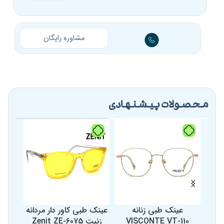
مناسب برای
فرم
گرد، بیضی، قلبی، مثلثی،
صورت
مستطیلی
مشاوره رایگان
محصولات پیشنهادی
عینک طبی زنانه
عینک طبی کاور دار مردانه
عینک
VISCONTE VT-110
زنیت Zenit ZE-6075
0