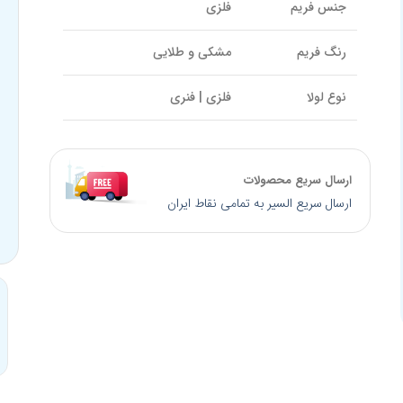
جنس فریم
فلزی
رنگ فریم
مشکی و طلایی
نوع لولا
فلزی | فنری
سایز پل بینی
18mm
ارسال سریع محصولات
سایز دسته
142mm
ارسال سریع السیر به تمامی نقاط ایران
کالیبر عدسی
51mm
ROCAWEAR
برند
روکاویر
کد محصول
IP12079
کشور سازنده
چین