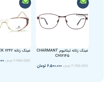
-19%
-17%
عینک زنانه تیتانیوم CHARMANT
عینک زنانه RODENSTOCK 7242
CH12145
000
7.986.000
تومان
6.500.000
تومان
7.796.000
تومان