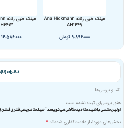
عینک طبی زنانه Ana Hickmann
عینک 
AH6413
AH1449
9.896.000
تومان
14.586.000
نظرات (0)
د
نقد و بررسی‌ها
هنوز بررسی‌ای ثبت نشده است.
اولین کسی باشید که دیدگاهی می نویسد “عینک مربعی فلری فشن زنانه WEAR IP12079
بخش‌های موردنیاز علامت‌گذاری شده‌اند
*