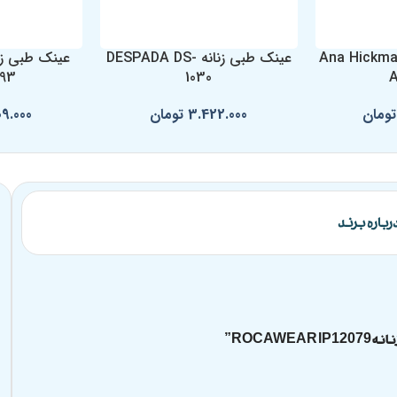
طبی زنانه Ana Hickmann
عینک طبی زنانه DESPADA DS-
93
1030
تومان
3.422.000
تومان
09.000
رباره برند
ROCA”