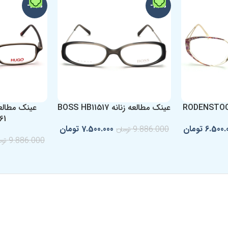
-29%
-24%
عینک مطالعه زنانه BOSS HB11517
61
6.500.
تومان
7.500.000
تومان
9.886.000
تومان
9.886.000
توم