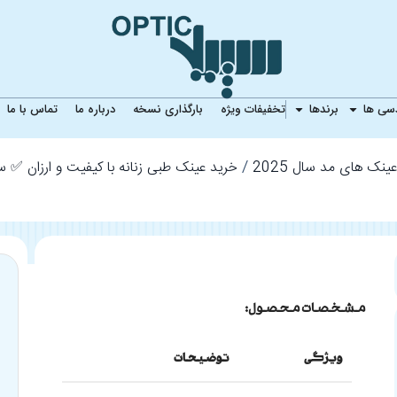
ی فشن زنانه ROCAWEAR IP12079
دسی ها
برندها
تخفیفات ویژه
بارگذاری نسخه
درباره ما
تماس با ما
ینک های مد سال 2025
خرید عینک طبی زنانه با کیفیت و ارزان ✅ 
مشخصات محصول:
ویژگی
توضیحات