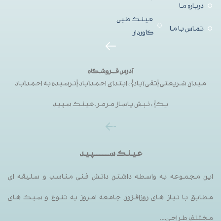
درباره ما
عینک طبی
تماس با ما
کاوردار
آدرس فــروشگاه
میدان شریعتی{تقی آباد}، ابتدای احمدآباد{نرسیده به احمدآباد
یک}، نبش پاساز مرمر.عینک سپید
عینک ســـــــــپید
این مجموعه به واسطه داشتن دانش فنی مناسب و سلیقه ای
مطابق با نیاز های روزافزون جامعه امروز به تنوع و سبک های
مختلف طراحی….