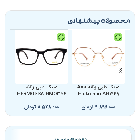
محصولات پیشنهادی
عینک طبی زنانه Ana
عینک طبی زنانه
HERMOSSA HMO356
Hickmann AH1449
9.896.000
تومان
8.528.000
تومان
0
نظرات (0)
درباره برند