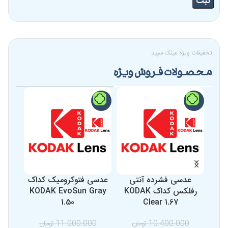
تخفیفات ویژه عینک سپید
محصولات فروش ویژه
-9%
-9%
-4%
عدسی فشرده آنتی
عدسی فتوکرومیک کداک
عد
رفلکس کداک KODAK
KODAK EvoSun Gray
1.50
Clear 1.67
10.400.000
تومان
11.000.000
تومان
0