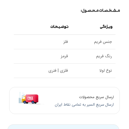
مشخصات محصول:
ویژگی
توضیحات
جنس فریم
فلز
رنگ فریم
قرمز
نوع لولا
فلزی | فنری
سایز پل بینی
16 میلی‌متر
ارسال سریع محصولات
سایز دسته
135 میلی‌متر
ارسال سریع السیر به تمامی نقاط ایران
کالیبر عدسی
51 میلی‌متر
برند
Zenit زنیت