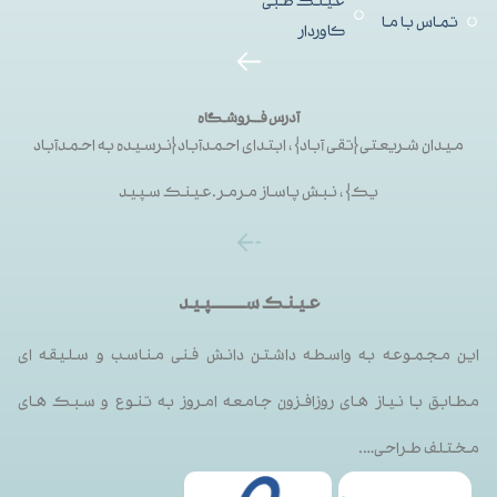
عینک طبی
تماس با ما
کاوردار
آدرس فــروشگاه
میدان شریعتی{تقی آباد}، ابتدای احمدآباد{نرسیده به احمدآباد
یک}، نبش پاساز مرمر.عینک سپید
عینک ســـــــــپید
این مجموعه به واسطه داشتن دانش فنی مناسب و سلیقه ای
مطابق با نیاز های روزافزون جامعه امروز به تنوع و سبک های
مختلف طراحی….