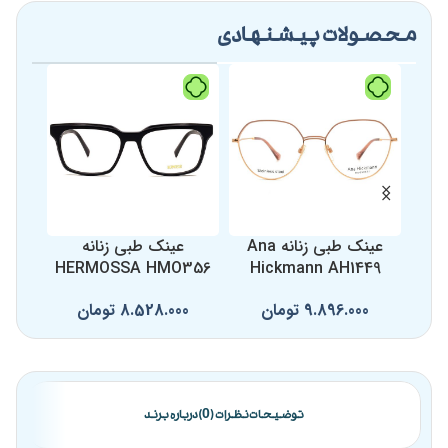
محصولات پیشنهادی
عینک طبی زنانه Ana
عینک طبی زنانه
ع
357
HERMOSSA HMO356
Hickmann AH1449
9.896.000
تومان
8.528.000
تومان
0
توضیحات
نظرات (0)
درباره برند