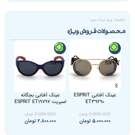
تخفیفات ویژه عینک سپید
محصولات فروش ویژه
-11%
-17%
-15%
عینک آفتابی ESPRIT
عینک آفتابی بچگانه
عدسی 
ET39290
اسپریت ESPRIT ET19797
5.896.000
تومان
3.386.000
تومان
5.000.000
تومان
2.800.000
تومان
0
00