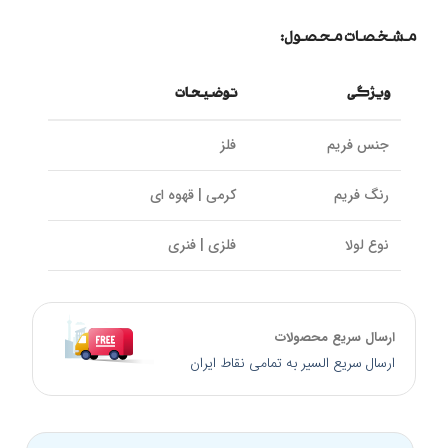
مشخصات محصول:
ویژگی
توضیحات
جنس فریم
فلز
رنگ فریم
کرمی | قهوه ای
نوع لولا
فلزی | فنری
سایز پل بینی
17 میلی‌متر
ارسال سریع محصولات
سایز دسته
135 میلی‌متر
ارسال سریع السیر به تمامی نقاط ایران
کالیبر عدسی
51 میلی‌متر
برند
Zenit زنیت