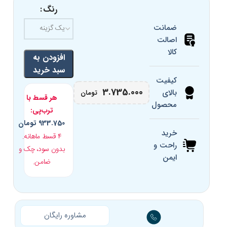
رنگ
برند
ROCAWEAR
ضمانت
کد محصول
15132
اصالت
کالا
افزودن به
کشور سازنده
چین
سبد خرید
کیفیت
شکل هندسی
مستطیل
3.735.000
بالای
تومان
هر قسط با
محصول
ترب‌پی:
کار با کامپیوتر، رانندگی و
کاربرد
روزمره
933.750
تومان
خرید
۴ قسط ماهانه.
راحت و
مناسب برای فرم
بدون سود، چک و
صورت
ایمن
ضامن.
مشاوره رایگان