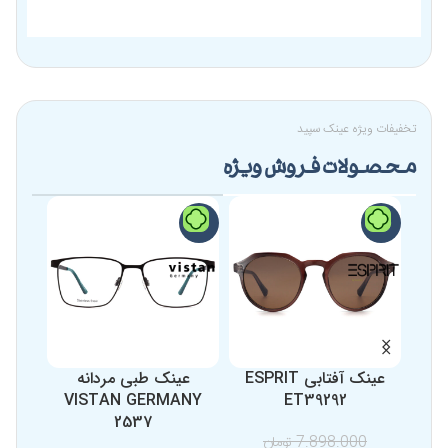
تخفیفات ویژه عینک سپید
محصولات فروش ویژه
-12%
-9%
-13%
عینک آفتابی ESPRIT
عینک طبی مردانه
عینک 
76
VISTAN GERMANY
ET39292
2537
7.898.000
تومان
0