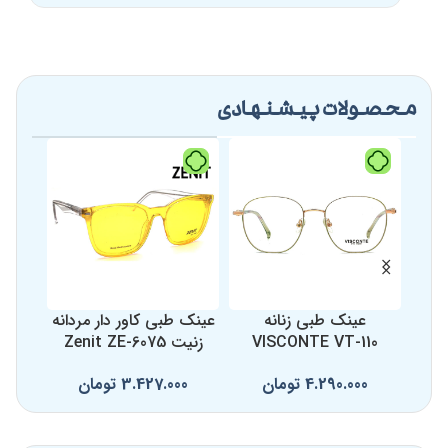
محصولات پیشنهادی
عینک طبی زنانه
عینک طبی کاور دار مردانه
عینک
VISCONTE VT-110
زنیت Zenit ZE-6075
8
4.290.000
تومان
3.427.000
تومان
0