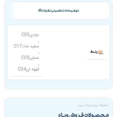
توضیحات تکمیلی
نظرات (0)
دودیC03
,
سفید ماتC17
,
رنگ
عسلیC05
,
قهوه ایC34
تخفیفات ویژه عینک سپید
محصولات فروش ویژه