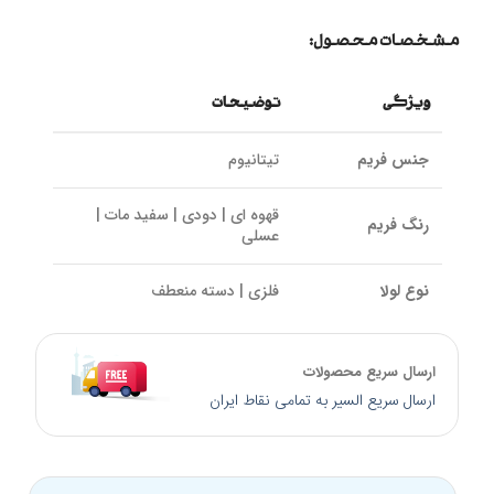
مشخصات محصول:
ویژگی
توضیحات
جنس فریم
تیتانیوم
قهوه ای | دودی | سفید مات |
رنگ فریم
عسلی
نوع لولا
فلزی | دسته منعطف
سایز پل بینی
20 میلیمتر
ارسال سریع محصولات
ارسال سریع السیر به تمامی نقاط ایران
کالیبر عدسی
50 میلیمتر
طول دسته
140 میلیمتر