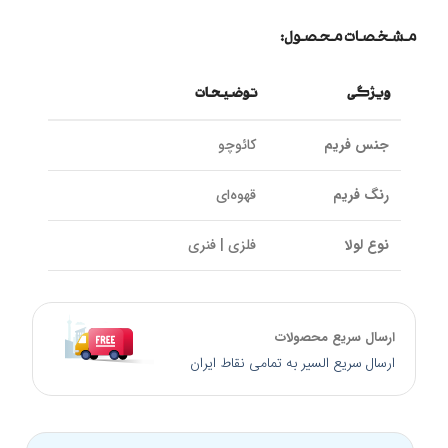
مشخصات محصول:
ویژگی
توضیحات
جنس فریم
کائوچو
رنگ فریم
قهوه‌ای
نوع لولا
فلزی | فنری
پوشش عدسی
UV400 و ضد خش, پولاریزه
ارسال سریع محصولات
جنس عدسی
طلق پلاستیک
ارسال سریع السیر به تمامی نقاط ایران
فیلتر کتگوری
Cat 3
رنگ عدسی
قهوه‌ای سایه روشن