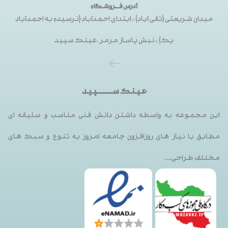
آدرس فــروشگاه
میدان شریعتی{تقی آباد}، ابتدای احمدآباد{نرسیده به احمدآباد
یک}، نبش پاساز مرمر.عینک سپید
عینک ســـــــــپید
این مجموعه به واسطه داشتن دانش فنی مناسب و سلیقه ای
مطابق با نیاز های روزافزون جامعه امروز به تنوع و سبک های
مختلف طراحی….