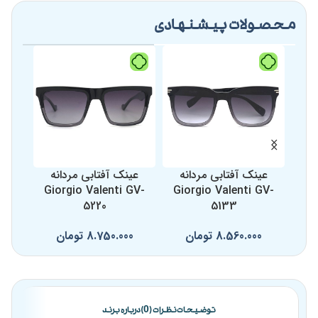
مناسب برای فرم
گرد، بیضی، قلبی، مثلثی
محصولات پیشنهادی
صورت
عینک آفتابی مردانه
عینک آفتابی مردانه
عینک 
9
Giorgio Valenti GV-
Giorgio Valenti GV-
5220
5133
0
8.560.000
تومان
8.750.000
تومان
توضیحات
نظرات (0)
درباره برند