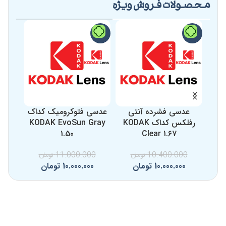
محصولات فروش ویژه
-9%
-9%
-4%
عدسی فشرده آنتی
عدسی فتوکرومیک کداک
عد
رفلکس کداک KODAK
KODAK EvoSun Gray
1.50
Clear 1.67
10.400.000
تومان
11.000.000
تومان
0
10.000.000
تومان
10.000.000
تومان
0