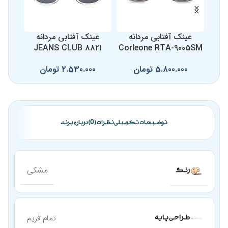
عینک آفتابی مردانه
عینک آفتابی مردانه
عینک 
3
JEANS CLUB 8821
Corleone RTA-9005SM
5.800.000
تومان
2.530.000
تومان
0
توضیحات تکمیلی
نظرات (0)
درباره برند
مشکی
رنگ
تمام فریم
طراحی پایه