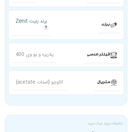
برند زنیت Zenit
برند
پلاریزه و یو وی 400
قیلتر عدسی
کائوچو {استات acetate}
متریال
تخفیفات ویژه عینک سپید