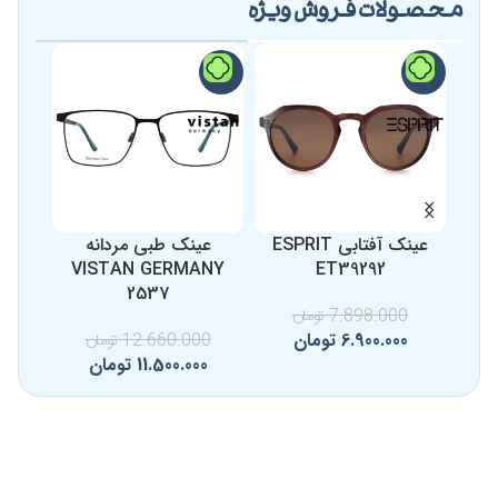
محصولات فروش ویژه
-12%
-9%
-13%
عینک آفتابی ESPRIT
عینک طبی مردانه
عینک 
76
VISTAN GERMANY
ET39292
2537
7.898.000
تومان
0
6.900.000
تومان
0
12.660.000
تومان
11.500.000
تومان