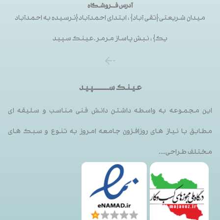
آدرس فــروشگاه
میدان شریعتی{تقی آباد}، ابتدای احمدآباد{نرسیده به احمدآباد
یک}، نبش پاساز مرمر.عینک سپید
عینک ســـــــــپید
این مجموعه به واسطه داشتن دانش فنی مناسب و سلیقه ای
مطابق با نیاز های روزافزون جامعه امروز به تنوع و سبک های
مختلف طراحی….