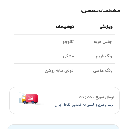
مشخصات محصول:
ویژگی
توضیحات
جنس فریم
کائوچو
رنگ فریم
مشکی
رنگ عدسی
دودی سایه روشن
نوع لولا
فلزی | فنری
ارسال سریع محصولات
جنس عدسی
طلق پلاستیک
ارسال سریع السیر به تمامی نقاط ایران
پوشش عدسی
UV400 و ضد خش و پلاریزه
فیلتر کتگوری
Cat 3