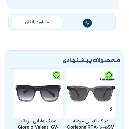
مناسب برای فرم
گرد، بیضی، قلبی، مثلثی
صورت
مشاوره رایگان
محصولات پیشنهادی
عینک آفتابی مردانه
عینک آفتابی مردانه
عی
821
Giorgio Valenti GV-
Corleone RTA-9005SM