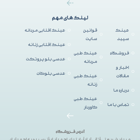
لینک های مهم
عینک
قوانین
عینک آفتابی مردانه
سپید
سایت
عینک آفتابی زنانه
فروشگاه
عینک طبی
عدسی بلو پروتکت
مردانه
اخبار و
عدسی بلوکات
مقالات
عینک طبی
زنانه
درباره ما
عینک طبی
تماس با ما
کاوردار
آدرس فــروشگاه
میدان شریعتی{تقی آباد}، ابتدای احمدآباد{نرسیده به احمدآباد