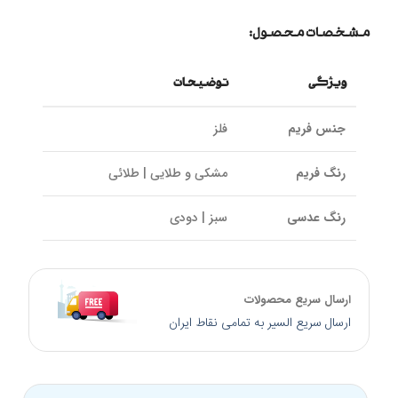
مشخصات محصول:
ویژگی
توضیحات
جنس فریم
فلز
رنگ فریم
مشکی و طلایی | طلائی
رنگ عدسی
سبز | دودی
نوع لولا
فلزی | فنری
ارسال سریع محصولات
جنس عدسی
طلق پلاستیک
ارسال سریع السیر به تمامی نقاط ایران
پوشش عدسی
UV400 و ضد خش و پلاریزه
فیلتر کتگوری
Cat 3