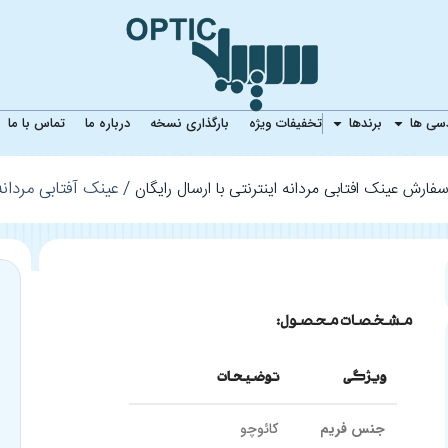
نه Giorgio Valenti GV 5228
دسی ها
برندها
تخفیفات ویژه
بارگذاری نسخه
درباره ما
تماس با ما
عینک آفتابی مردانه rgio Valenti GV 5228
فارش عینک افتابی مردانه اینترنتی با ارسال رایگان
مشخصات محصول:
ویژگی
توضیحات
جنس فریم
کائوچو