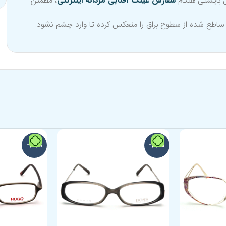
س بایستی هنگام
سفارش عینک آفتابی مردانه اینترنتی
، مطمئن
 ساطع شده از سطوح براق را منعکس کرده تا وارد چشم نشود.
-29%
-24%