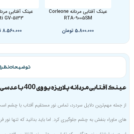
عینک آفتابی مردانه Corleone
ti GV-5133
RTA-9005SM
5.800.000
تومان
8.560.000
ت
توضیحات
نظرات 
عینک آفتابی مردانه پلاریزه یو وی 400 با عدسی ضد خش
از جمله مهم‌ترین دلایل سردرد، تماس نور مستقیم آفتاب با چشم است.
های ماوراء بنفش به چشم جلوگیری کرد. اما باید بدانید که تنها نور