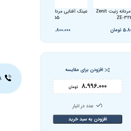
عینک آفتابی مردانه زنیت Zenit
عینک آفتابی مردانه فیتس Fits f-
755
ZE-32
5.8
تومان
8.800.000
تومان
افزودن برای مقایسه
۸
8.996.000
تومان
1 عدد در انبار
افزودن به سبد خرید