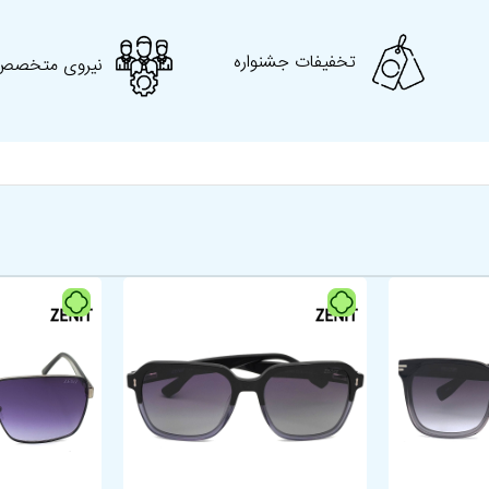
طول دسته
145 میلیمتر
برند
Giorgio Valenti
تخفیفات جشنواره
نیروی متخصص
کد محصول
GV 5228
کشور سازنده
چین
شکل هندسی
مستطیل
رانندگی، پیاده‌روی،
کاربرد
استفاده روزمره، ورزش
مناسب برای
گرد، بیضی، قلبی، مثلثی
فرم صورت