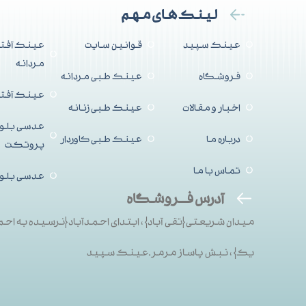
لینک های مهم
عینک سپید
قوانین سایت
عینک آفتا
مردانه
فروشگاه
عینک طبی مردانه
عینک آفتاب
اخبار و مقالات
عینک طبی زنانه
عدسی بلو
درباره ما
عینک طبی کاوردار
پروتکت
تماس با ما
عدسی بلو
آدرس فــروشگاه
میدان شریعتی{تقی آباد}، ابتدای احمدآباد{نرسیده به احم
یک}، نبش پاساز مرمر.عینک سپید