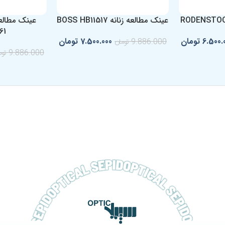
عینک مطالعه زنانه BOSS HB11517
61
6.500.
تومان
7.500.000
تومان
9.886.000
تومان
9.886.000
توم