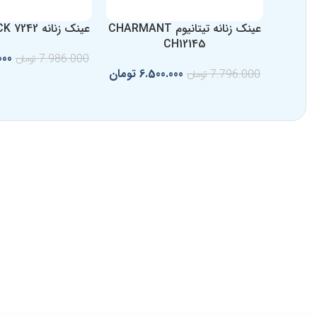
عینک زنانه تیتانیوم CHARMANT
عینک زنانه RODENSTOCK 7242
CH12145
000
7.986.000
تومان
6.500.000
تومان
7.796.000
تومان