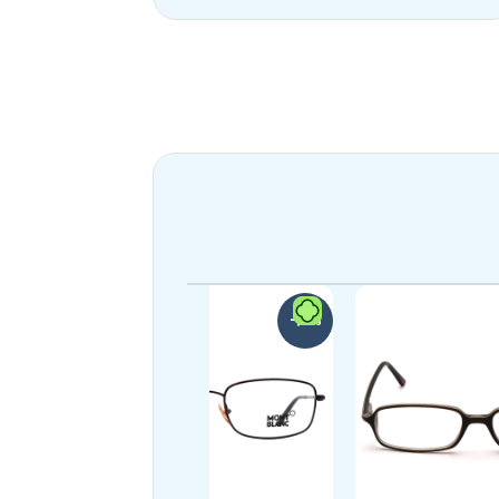
-39%
-21%