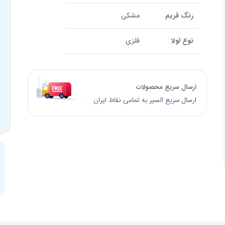
رنگ فریم
مشکی
نوع لولا
فلزی
UV400 و ضد خش,
پوشش عدسی
پولاریزه
ارسال سریع محصولات
ارسال سریع السیر به تمامی نقاط ایران
جنس عدسی
طلق پلاستیک
فیلتر کتگوری
Cat 3
رنگ عدسی
دودی سایه روشن
سایز پل بینی
17 میلیمتر
کالیبر عدسی
53 میلیمتر