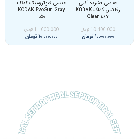
عدسی فشرده آنتی
عدسی فتوکرومیک کداک
عد
رفلکس کداک KODAK
KODAK EvoSun Gray
1.50
Clear 1.67
10.400.000
تومان
11.000.000
تومان
0
10.000.000
تومان
10.000.000
تومان
0