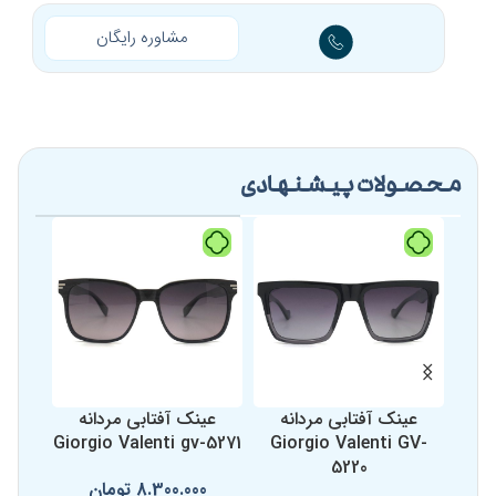
مشاوره رایگان
محصولات پیشنهادی
عینک آفتابی مردانه
عینک آفتابی مردانه
عی
821
Giorgio Valenti gv-5271
Giorgio Valenti GV-
5220
8.300.000
تومان
0