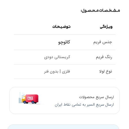
مشخصات محصول:
ویژگی
توضیحات
کائوچو
جنس فریم
رنگ فریم
کریستالی دودی
نوع لولا
فلزی | بدون فنر
رنگ لنز
دودی
ارسال سریع محصولات
نوع لنز
UV 400 و پلاریزه
ارسال سریع السیر به تمامی نقاط ایران
سایز پل بینی
19 میلیمتر
کالیبر عدسی
56 میلیمتر