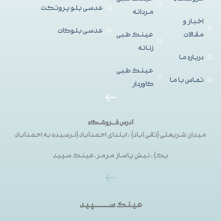
عدسی بلو پروتکت
مردانه
اخبار و
عدسی بلوکات
مقالات
عینک طبی
زنانه
درباره ما
عینک طبی
تماس با ما
کاوردار
آدرس فــروشگاه
میدان شریعتی{تقی آباد}، ابتدای احمدآباد{نرسیده به احمدآباد
یک}، نبش پاساز مرمر.عینک سپید
عینک ســـــــــپید