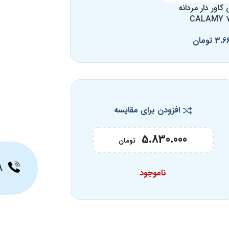
اور دار مردانه
CALAMY 
3.6
تومان
افزودن برای مقایسه
5.830.000
تومان
۸
ناموجود