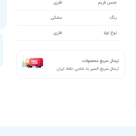
جنس فریم
فلزی
رنگ
مشکی
نوع لولا
فلزی
سایز پل بینی
18 میلیمتر
ارسال سریع محصولات
سایز دسته
145 میلیمتر
ارسال سریع السیر به تمامی نقاط ایران
کالیبر عدسی
53 میلیمتر
برند
TOM TAILOR
کد محصول
10874J
کشور سازنده
آلمان