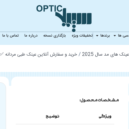
مردانه TOM TAILOR 10874J
دسی ها
برندها
تخفیفات ویژه
بارگذاری نسخه
درباره ما
تماس با ما
ینک های مد سال 2025
خرید و سفارش آنلاین عینک طبی مردانه 
مشخصات محصول:
ویژگی
توضیح