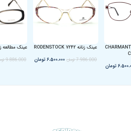
ینک زنانه تیتانیوم CHARMANT
عینک زنانه RODENSTOCK 7242
عینک مطالعه زنانه B11517
C
6.500.000
تومان
7.986.000
تومان
9.886.000
توم
6.500.
تومان