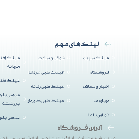
لینک های مهم
عینک سپید
قوانین سایت
عینک آفتا
مردانه
فروشگاه
عینک طبی مردانه
عینک آفتاب
اخبار و مقالات
عینک طبی زنانه
عدسی بلو
درباره ما
عینک طبی کاوردار
پروتکت
تماس با ما
عدسی بلو
آدرس فــروشگاه
میدان شریعتی{تقی آباد}، ابتدای احمدآباد{نرسیده به احم