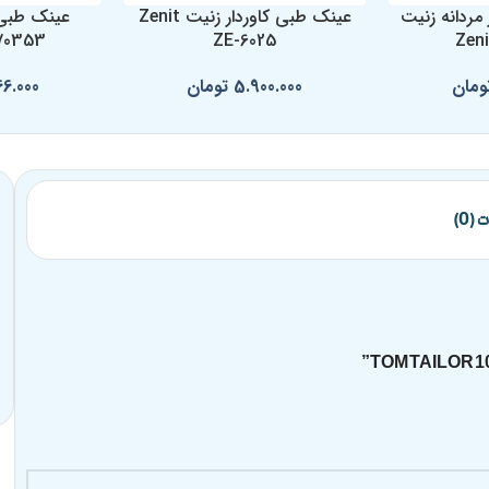
مردانه زنیت
عینک طبی کاوردار زنیت Zenit
عینک طبی ک
70353
ZE-6025
Zeni
ومان
5.900.000
تومان
66.000
(0)