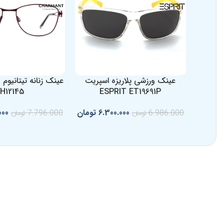
عینک ورزشی پلاریزه اسپریت
ع
H12145
ESPRIT ET19691P
6.300.000
تومان
000
6.986.000
تومان
7.796.000
تومان