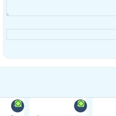
-24%
-19%